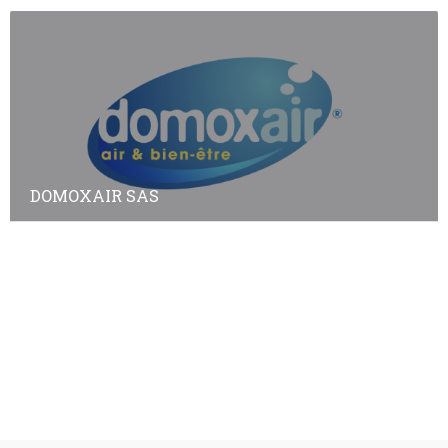
DOMOXAIR SAS
Annuaire des adhérents
Annuaire des non-adhérents
© Copyright
Plan a2peps
-
France Edition Multimédia