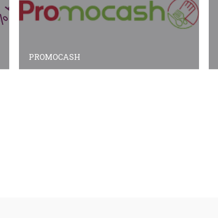
PROMOCASH
Annuaire des adhérents
Annuaire des non-adhérents
© Copyright
Plan a2peps
-
France Edition Multimédia