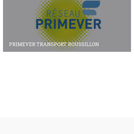
PRIMEVER TRANSPORT ROUSSILLON
Annuaire des adhérents
Annuaire des non-adhérents
© Copyright
Plan a2peps
-
France Edition Multimédia