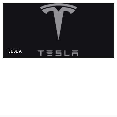
TESLA
Annuaire des adhérents
Annuaire des non-adhérents
© Copyright
Plan a2peps
-
France Edition Multimédia