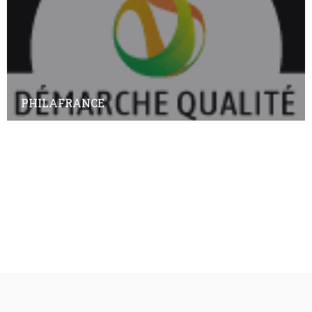
PHILAFRANCE
Annuaire des adhérents
Annuaire des non-adhérents
© Copyright
Plan a2peps
-
France Edition Multimédia