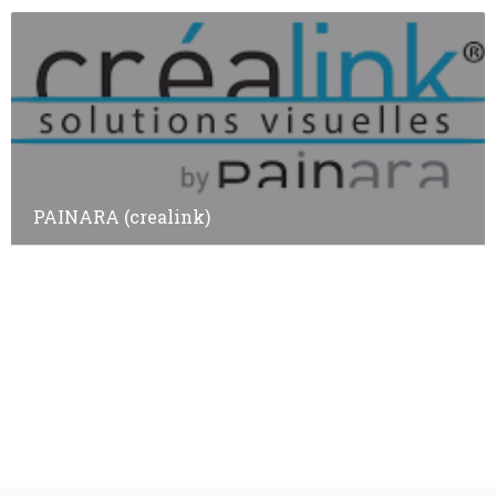
PAINARA (crealink)
Annuaire des adhérents
Annuaire des non-adhérents
© Copyright
Plan a2peps
-
France Edition Multimédia