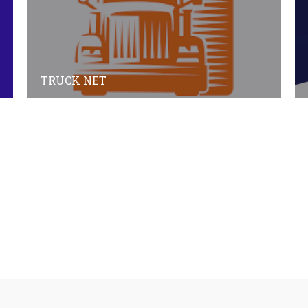
TRUCK NET
Annuaire des adhérents
Annuaire des non-adhérents
© Copyright
Plan a2peps
-
France Edition Multimédia