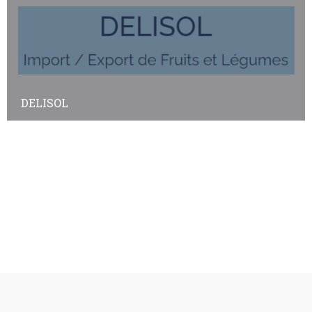
DELISOL
Annuaire des adhérents
Annuaire des non-adhérents
© Copyright
Plan a2peps
-
France Edition Multimédia