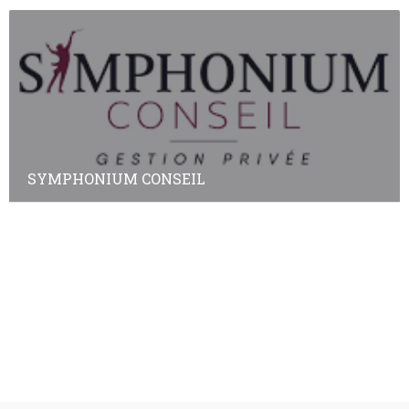
SYMPHONIUM CONSEIL
Annuaire des adhérents
Annuaire des non-adhérents
© Copyright
Plan a2peps
-
France Edition Multimédia