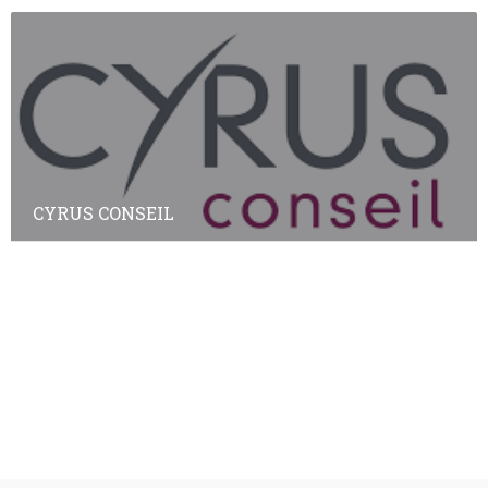
CYRUS CONSEIL
Annuaire des adhérents
Annuaire des non-adhérents
© Copyright
Plan a2peps
-
France Edition Multimédia