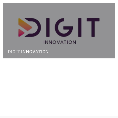
DIGIT INNOVATION
Annuaire des adhérents
Annuaire des non-adhérents
© Copyright
Plan a2peps
-
France Edition Multimédia