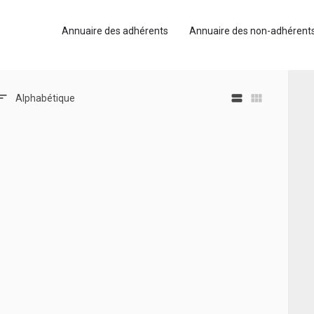
Annuaire des adhérents
Annuaire des non-adhérent
view_stream
view_module
Alphabétique