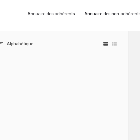
Annuaire des adhérents
Annuaire des non-adhérent
view_stream
view_module
Alphabétique